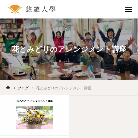
問合せ
マップ
花とみどりのアレンジメント講座
採用情報
講座一覧
ホーム
入学案内
ブログ
花とみどりのアレンジメント講座
講座一覧
アクセス
姉妹校