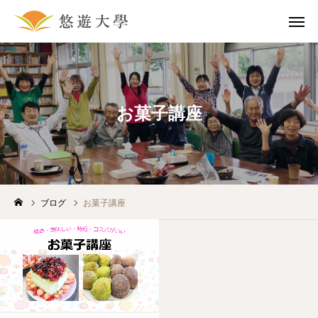
問合せ
マップ
お菓子講座
採用情報
講座一覧
ホーム
入学案内
ブログ
お菓子講座
講座一覧
アクセス
姉妹校