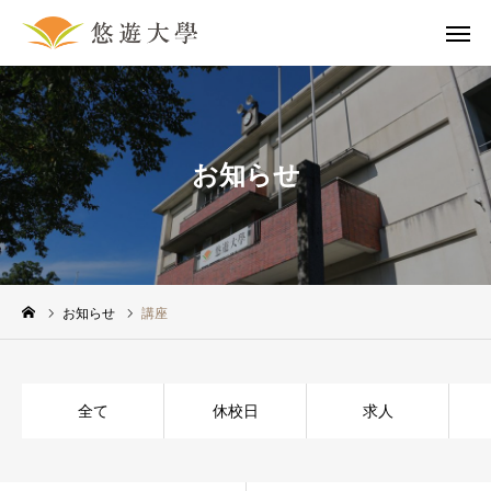
問合せ
マップ
お知らせ
採用情報
講座一覧
ホーム
入学案内
お知らせ
講座
講座一覧
全て
休校日
求人
アクセス
姉妹校